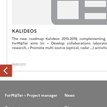
KALIDEOS
The new roadmap Kalideos 2015-2019, complementing
ForM@Ter aims to: • Develop collaborations laborato
research, • Promote multi source (optical, radar …) activiti
06.06.2015
ForM@Ter – Project manager
News
ER
URVEY