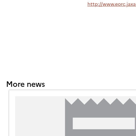
http://www.eorc.jax
More news