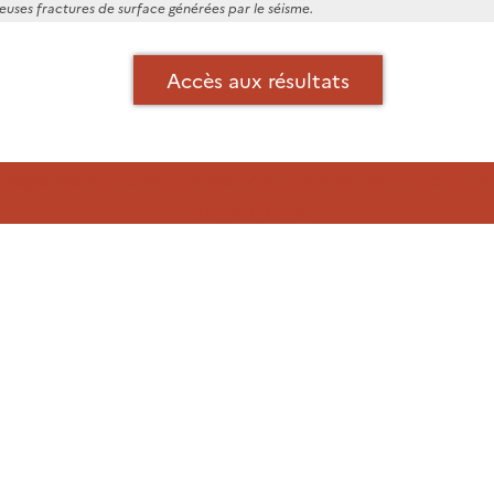
ses fractures de surface générées par le séisme.
Accès aux résultats
a page des exemples de résultats du service GD
FormaTerre