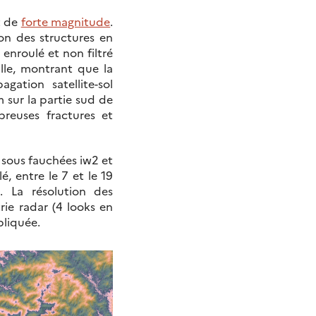
t de
forte magnitude
.
ion des structures en
enroulé et non filtré
lle, montrant que la
ation satellite-sol
 sur la partie sud de
reuses fractures et
s sous fauchées iw2 et
é, entre le 7 et le 19
 La résolution des
ie radar (4 looks en
pliquée.