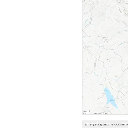
Interférogramme co-sismiq