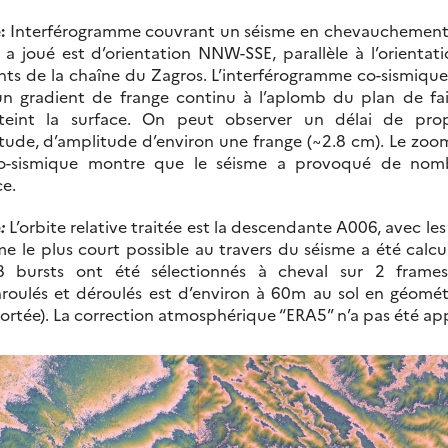
:
Interférogramme couvrant un séisme en chevauchemen
i a joué est d’orientation NNW-SSE, parallèle à l’orientat
s de la chaîne du Zagros. L’interférogramme co-sismique 
n gradient de frange continu à l’aplomb du plan de fai
teint la surface. On peut observer un délai de propag
titude, d’amplitude d’environ une frange (~2.8 cm). Le zoom
co-sismique montre que le séisme a provoqué de nomb
ce.
e
:
L’orbite relative traitée est la descendante A006, avec le
e le plus court possible au travers du séisme a été calcul
bursts ont été sélectionnés à cheval sur 2 frames.
roulés et déroulés est d’environ à 60m au sol en géométr
portée). La correction atmosphérique “ERA5” n’a pas été ap