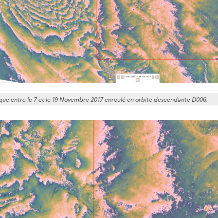
ue entre le 7 et le 19 Novembre 2017 enroulé en orbite descendante D006.