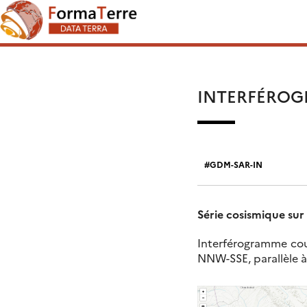
Skip
Search
to
for:
content
INTERFÉROGR
GDM-SAR-IN
Série cosismique sur 
Interférogramme couv
NNW-SSE, parallèle à