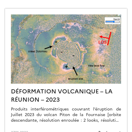
DÉFORMATION VOLCANIQUE – LA
RÉUNION – 2023
Produits interférométriques couvrant l’éruption de
Juillet 2023 du volcan Piton de la Fournaise [orbite
descendante, résolution enroulée : 2 looks, résolution
déroulée : 2 looks, sans correction atmosphérique, 4
bursts […]