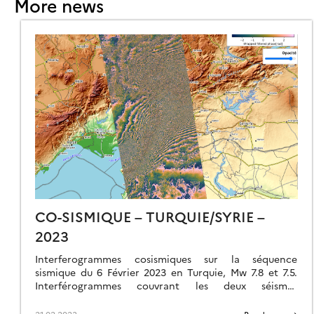
More news
N
ANUARY
17
CO-SISMIQUE – TURQUIE/SYRIE –
2023
Interferogrammes cosismiques sur la séquence
sismique du 6 Février 2023 en Turquie, Mw 7.8 et 7.5.
Interférogrammes couvrant les deux séismes
décrochants de forte magnitude du 6 Février 2023. Le
[…]